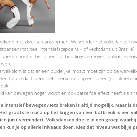
k bekend met diverse dansvormen. Waaronder het volksdansen (we
zitdansen) tot heel intensief (capoeira – of vechtdans uit Brazili
tioneren positief beïnvloedt. Uithoudingsvermogen, balans, evenwic
nsen.
ervelkolom is dat er een duidelijke impact moet zijn op de werve
elen heb je dat tijdens het neerkomen op een been (schokbelasti
 ook.
id van bewegen hoger wordt en ook datzelfde effect heeft als sn
te intensief bewegen? Iets breken is altijd mogelijk. Maar is 
et grootste risico op het krijgen van een botbreuk is een val.
ico juist vermindert. Volksdansen doe je in een groep waarbij 
n kun je op allerlei niveaus doen. Kies dat niveau wat bij je p