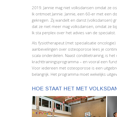
2019. Jannie mag niet volksdansen omdat ze os
Ik ontmoet Jannie. Jannie, een 60-er met een d
gekregen. Zij wandelt en danst (volksdansen) gr
dat ze niet meer mag volksdansen, omdat ze bij
Ik sta perplex over het advies van de specialis
Als fysiotherapeut (met specialisatie oncologi
aanbevelingen over osteoporose lees je contin
scala onderdelen. Naast conditietraining, is het
krachttrainingsprogramma – en vooral een functio
Voor iedereen met osteoporose is een uitgebreid
belangrijk. Het programma moet wekelijks uitg
HOE STAAT HET MET VOLKSDA