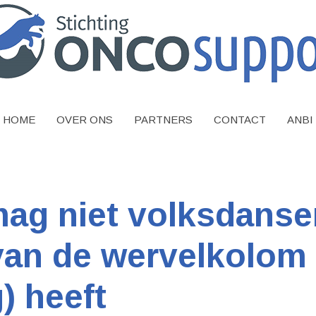
HOME
OVER ONS
PARTNERS
CONTACT
ANBI
mag niet volksdans
van de wervelkolom
) heeft