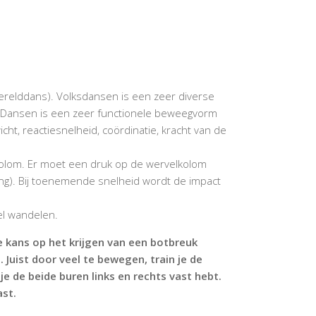
relddans). Volksdansen is een zeer diverse
ë). Dansen is een zeer functionele beweegvorm
ht, reactiesnelheid, coördinatie, kracht van de
lkolom. Er moet een druk op de wervelkolom
ng). Bij toenemende snelheid wordt de impact
el wandelen.
de kans op het krijgen van een botbreuk
 Juist door veel te bewegen, train je de
je de beide buren links en rechts vast hebt.
ast.