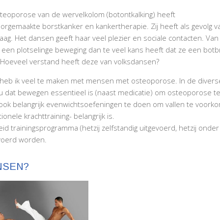
teoporose van de wervelkolom (botontkalking) heeft
oorgemaakte borstkanker en kankertherapie. Zij heeft als gevolg
aag. Het dansen geeft haar veel plezier en sociale contacten. Van 
 een plotselinge beweging dan te veel kans heeft dat ze een botb
t. Hoeveel verstand heeft deze van volksdansen?
e) heb ik veel te maken met mensen met osteoporose. In de diver
u dat bewegen essentieel is (naast medicatie) om osteoporose t
 ook belangrijk evenwichtsoefeningen te doen om vallen te voorkome
nele krachttraining- belangrijk is.
 trainingsprogramma (hetzij zelfstandig uitgevoerd, hetzij onder
evoerd worden.
NSEN?