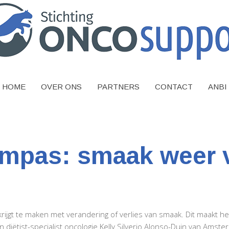
HOME
OVER ONS
PARTNERS
CONTACT
ANBI
mpas: smaak weer v
gt te maken met verandering of verlies van smaak. Dit maakt het
iëtist-specialist oncologie Kelly Silverio Alonso-Duin van Am