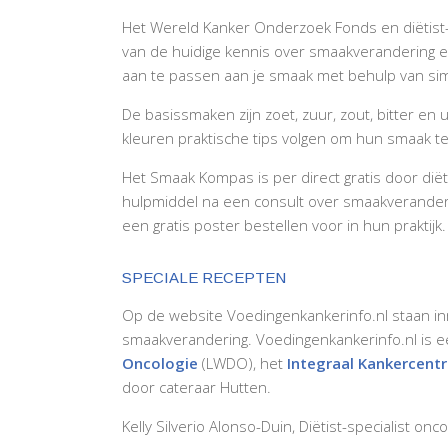
Het Wereld Kanker Onderzoek Fonds en diëtist-
van de huidige kennis over smaakverandering e
aan te passen aan je smaak met behulp van si
De basissmaken zijn zoet, zuur, zout, bitter
kleuren praktische tips volgen om hun smaak te 
Het Smaak Kompas is per direct gratis door dië
hulpmiddel na een consult over smaakveranderi
een gratis poster bestellen voor in hun praktijk.
SPECIALE RECEPTEN
Op de website Voedingenkankerinfo.nl staan in
smaakverandering. Voedingenkankerinfo.nl is
Oncologie
(LWDO), het
Integraal Kankercent
door cateraar Hutten.
Kelly Silverio Alonso-Duin, Diëtist-specialist 