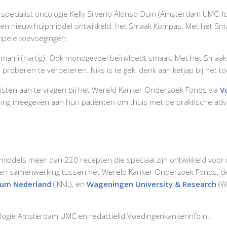
specialist oncologie Kelly Silverio Alonso-Duin (Amsterdam UMC,
en nieuw hulpmiddel ontwikkeld: het Smaak Kompas. Met het Sma
mpele toevoegingen.
 en umami (hartig). Ook mondgevoel beïnvloedt smaak. Met het S
proberen te verbeteren. Niks is te gek, denk aan ketjap bij het t
tisten aan te vragen bij het Wereld Kanker Onderzoek Fonds via
V
ng meegeven aan hun patiënten om thuis met de praktische advie
middels meer dan 220 recepten die speciaal zijn ontwikkeld voo
 een samenwerking tussen het Wereld Kanker Onderzoek Fonds, 
rum Nederland
(IKNL), en
Wageningen University & Research
(W
oncologie Amsterdam UMC en redactielid Voedingenkankerinfo.nl: