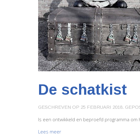
De schatkist
GESCHREVEN OP
25 FEBRUARI 2018
. GEPO
Is een ontwikkeld en beproefd programma om h
Lees meer