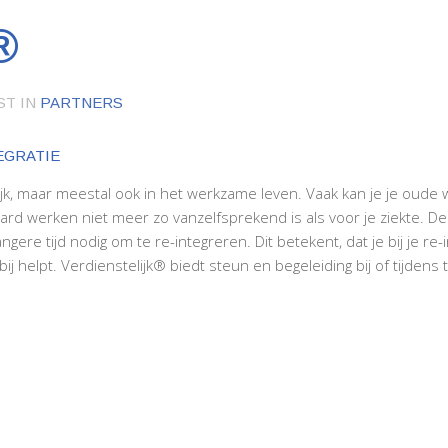
®
ST IN
PARTNERS
EGRATIE
onlijk, maar meestal ook in het werkzame leven. Vaak kan je je oud
ard werken niet meer zo vanzelfsprekend is als voor je ziekte. De w
gere tijd nodig om te re-integreren. Dit betekent, dat je bij je re
j helpt. Verdienstelijk® biedt steun en begeleiding bij of tijdens