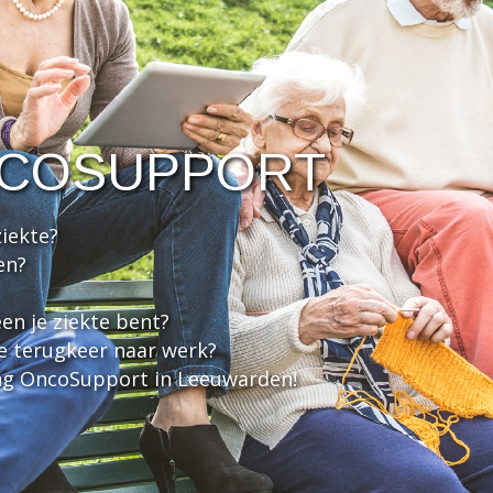
NCOSUPPORT
ziekte?
en?
een je ziekte bent?
je terugkeer naar werk?
ing OncoSupport in Leeuwarden!