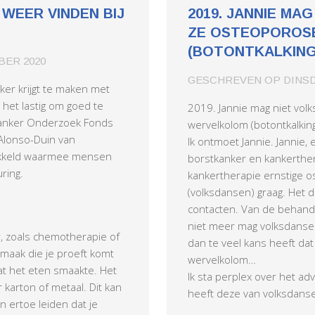
WEER VINDEN BIJ
2019. JANNIE MA
ZE OSTEOPOROS
(BOTONTKALKING
ER 2020
GESCHREVEN OP
DINSD
er krijgt te maken met
 het lastig om goed te
2019. Jannie mag niet vo
Kanker Onderzoek Fonds
wervelkolom (botontkalking
o Alonso-Duin van
Ik ontmoet Jannie. Jannie
kkeld waarmee mensen
borstkanker en kankerthera
ring.
kankertherapie ernstige o
(volksdansen) graag. Het d
contacten. Van de behandel
niet meer mag volksdansen
, zoals chemotherapie of
dan te veel kans heeft dat
maak die je proeft komt
wervelkolom…
t het eten smaakte. Het
Ik sta perplex over het ad
karton of metaal. Dit kan
heeft deze van volksdans
n ertoe leiden dat je