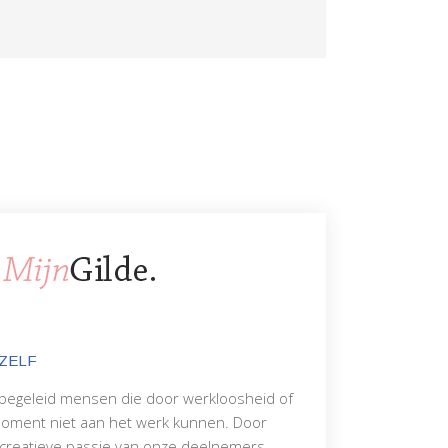
ZELF
 begeleid mensen die door werkloosheid of
 moment niet aan het werk kunnen. Door
 creatieve passie van onze deelnemers