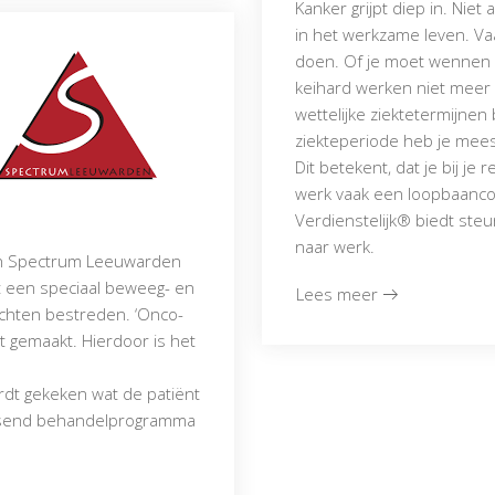
Kanker grijpt diep in. Niet
in het werkzame leven. Vaa
doen. Of je moet wennen a
keihard werken niet meer z
wettelijke ziektetermijnen b
ziekteperiode heb je meest
Dit betekent, dat je bij je 
werk vaak een loopbaancoac
Verdienstelijk® biedt steun
naar werk.
an Spectrum Leeuwarden
t een speciaal beweeg- en
Lees meer
chten bestreden. ‘Onco-
t gemaakt. Hierdoor is het
rdt gekeken wat de patiënt
assend behandelprogramma