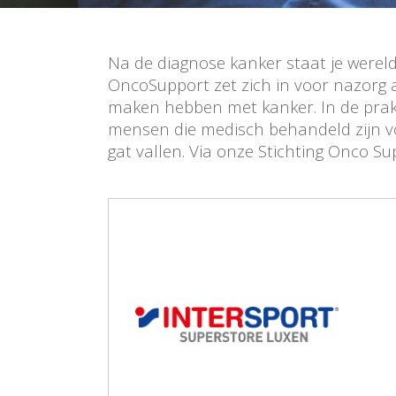
Na de diagnose kanker staat je wereld 
bieden door je met de juiste personen in cont
OncoSupport zet zich in voor nazorg 
Ook organiseren wij samen met onze partne
maken hebben met kanker. In de prak
mensen die medisch behandeld zijn v
gat vallen. Via onze Stichting Onco 