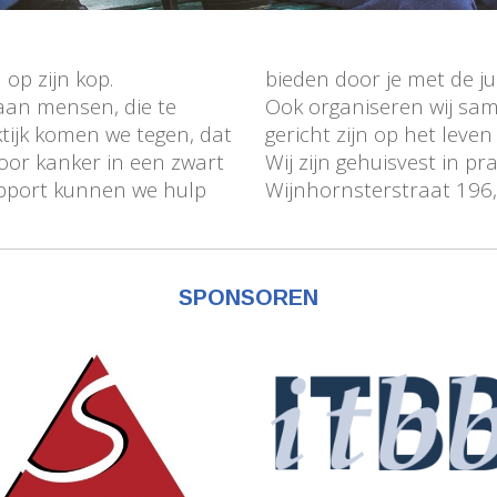
op zijn kop.
act te brengen.
aan mensen, die te
rs activiteiten, die
tijk komen we tegen, dat
gericht zijn op het leve
oor kanker in een zwart
Wij zijn gehuisvest in pr
Support kunnen we hulp
Wijnhornsterstraat 19
SPONSOREN