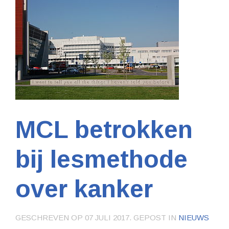
MCL betrokken
bij lesmethode
over kanker
GESCHREVEN OP
07 JULI 2017
. GEPOST IN
NIEUWS